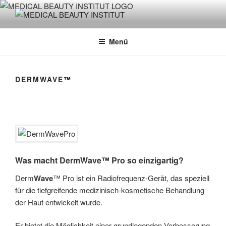
Zum
Inhalt
MEDICAL BEAUTY INSTITUT
by Josephin Gühne
springen
Menü
DERMWAVE™
Was macht DermWave™ Pro so einzigartig?
Derm
Wave
™ Pro ist ein Radiofrequenz-Gerät, das speziell
für die tiefgreifende medizinisch-kosmetische Behandlung
der Haut entwickelt wurde.
Er bietet die Möglichkeit einer grundlegenden Verbesserung